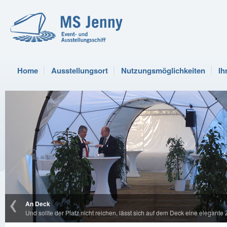
Home
Ausstellungsort
Nutzungsmöglichkeiten
Ih
An Deck
Und sollte der Platz nicht reichen, lässt sich auf dem Deck eine elegante Z